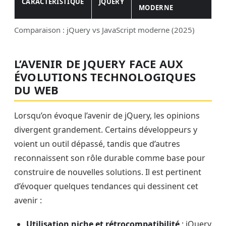
CARACTÉRISTIQUE
JQUERY
MODERNE
Comparaison : jQuery vs JavaScript moderne (2025)
Tableau comparatif des caractéristiques entre jQuery et
L’AVENIR DE JQUERY FACE AUX
ÉVOLUTIONS TECHNOLOGIQUES
DU WEB
Lorsqu’on évoque l’avenir de jQuery, les opinions
divergent grandement. Certains développeurs y
voient un outil dépassé, tandis que d’autres
reconnaissent son rôle durable comme base pour
construire de nouvelles solutions. Il est pertinent
d’évoquer quelques tendances qui dessinent cet
avenir :
Utilisation niche et rétrocompatibilité
: jQuery