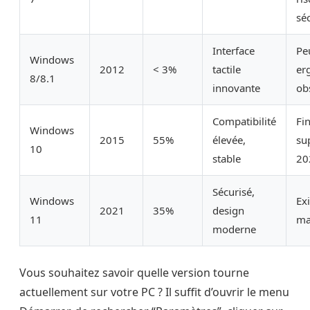
sé
Interface
Pe
Windows
2012
< 3%
tactile
er
8/8.1
innovante
ob
Compatibilité
Fi
Windows
2015
55%
élevée,
su
10
stable
20
Sécurisé,
Windows
Ex
2021
35%
design
11
ma
moderne
Vous souhaitez savoir quelle version tourne
actuellement sur votre PC ? Il suffit d’ouvrir le menu