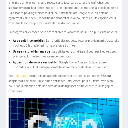
Une autre différence majeure repose sur la typologie des résultats affichés. Les
assistants vocaux fournissent souvent une réponse unique issue de la « position zéro »,
un encadré privilégié placé tout en haut des résultats Google, que l’on nomme
également « snippet ». Ce positionnement est crucial pour la visibilité espérée, car il
constitue la source que les assistants lisent à voix haute.
La progression exponentielle des recherches vocales se nourrit de plusieurs facteurs :
Accessibilité mobile :
La majorité des requêtes vocales proviennent d’appareils
mobiles, où le clavier est moins pratique à utiliser.
Usage naturel du langage :
Les utilisateurs privilégient des requêtes longues,
précises et formulées sous forme de questions.
Apparition de nouveaux outils :
Google Home, Amazon Echo et autres
dispositifs facilitent l’intégration de la recherche vocale dans le quotidien.
Ces
différences
requièrent un approfondissement des connaissances en SEO, car
adapter son site ne se limite plus à optimiser uniquement pour du texte, mais bien
pour une interaction détaillée avec des intelligences artificielles et leurs logiques
complexes.