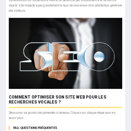
L’amélioration de l’expérience mobile ne bénéficie pas uniquement à la recherche
vocale : elle impacte aussi grandement le taux de conversion et la satisfaction générale
des visiteurs.
COMMENT OPTIMISER SON SITE WEB POUR LES
RECHERCHES VOCALES ?
Découvrez six points clés présentés ci-dessous. Cliquez sur chaque étape pour en
savoir plus.
Liste des étapes d’optimisation pour recherche vocale
FAQ : QUESTIONS FRÉQUENTES