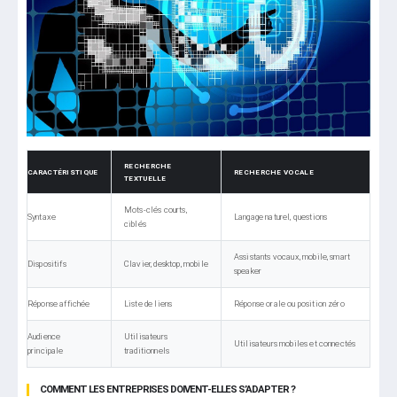
RECHERCHE
CARACTÉRISTIQUE
RECHERCHE VOCALE
TEXTUELLE
Mots-clés courts,
Syntaxe
Langage naturel, questions
ciblés
Assistants vocaux, mobile, smart
Dispositifs
Clavier, desktop, mobile
speaker
Réponse affichée
Liste de liens
Réponse orale ou position zéro
Audience
Utilisateurs
Utilisateurs mobiles et connectés
principale
traditionnels
COMMENT LES ENTREPRISES DOIVENT-ELLES S’ADAPTER ?