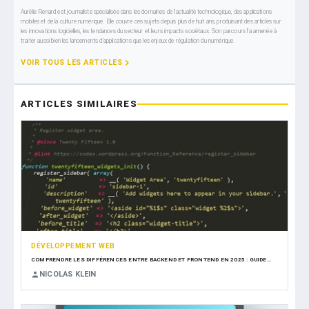
Aurélie Renard est journaliste spécialisée dans les domaines de l’actualité technologique, des applications
mobiles et de la culture numérique. Elle couvre ces sujets depuis plus de huit ans, produisant des articles sur
les innovations logicielles, les tendances du secteur et leurs impacts sociétaux. Son parcours l’a amenée à
traiter aussi bien les lancements d’applications que les enjeux de régulation du numérique.
VOIR TOUS LES ARTICLES
ARTICLES SIMILAIRES
DÉVELOPPEMENT WEB
COMPRENDRE LES DIFFÉRENCES ENTRE BACKEND ET FRONTEND EN 2025 : GUIDE…
NICOLAS KLEIN