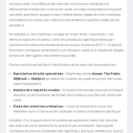
incontournable. À la différence des mots-clés courts souvent utilisés dans le
référencement traditionnel, la recherche vocale privilégie les expressions longues et
naturelles, proches du langage humain. Cette tendance impose de revoir la stratégie
d’optimisation du contenu pour répondre précisément aux questions posées par les
utilisateurs.
Par exemple, au lieu d’optimiser une page sur le seul terme « chaussures », une
meilleure approche consistera à cibler des phrases plus spécifiques telles que «
quelles sont les meilleures chaussures de course pour homme en 2025 ? ». Ce type de
formulation correspond parfaitement à une utilisation vocale où la requête est rédigée
comme une interrogation naturellement exprimée.
Plusieurs techniques facilitent l’identification de ces mots-clés conversationnels :
Exploitation d’outils spécialisés :
Plateformes comme
Answer The Public
,
SEMrush
ou
HubSpot
permettent de visualiser les questions que les internautes
posent fréquemment.
Analyse des requêtes vocales :
En étudiant les données provenant de Google
Analytics, on peut discerner les phrases récurrentes qui qualifient les recherches
orales.
Étude des intentions utilisateur :
Il s’agit de comprendre ce que veut
réellement savoir l’internaute afin d’adapter le contenu à ses besoins spécifiques.
L’adoption d’un langage naturel ne consiste pas seulement à insérer des mots-clés,
mais aussi à écrire de manière fluide, proche d’une conversation. Cela englobe
l’utilisation de pronoms, d’adverbes interrogatifs (qui, pourquoi, comment, où, quand)