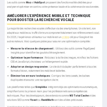
Les outils comme
Moz
et
HubSpot
proposent des fonctionnalités dédiées pour
analyser et optimiser en continu votre présence locale et la cohérence de vos données.
AMÉLIORER L’EXPÉRIENCE MOBILE ET TECHNIQUE
POUR BOOSTER LA RECHERCHE VOCALE
La majorité des recherches vocales s’effectue via des smartphones. Un site lent, non
adapté aux mobiles ou truffé d’erreurs compromet totalement son référencement vocal.
En 2025, l’expérience utilisateur sur mobile est un
critère
-clé pour Google et les
autres moteurs. Voici quelques pistes pour assurer une optimisation complète :
Mesurer la vitesse de chargement :
Utilisez des outils comme PageSpeed
Insights pour identifier les goulots d’étranglement.
Optimiser la performance :
Réduisez la taille des images, minifiez les fichiers
CSS et JavaScript, choisissez un hébergement rapide.
Adopter un design responsive :
Le site doit s’adapter parfaitement à tous les
formats d’écran, notamment les mobiles et tablettes.
Éliminer les erreurs techniques :
Corrigez les liens cassés, les balises
dupliquées et assurez une navigation claire.
Les plateformes telles que
Simplébo
intègrent déjà ces optimisations automatiques,
simplifiant ainsi la prise en main pour les professionnels sans compétences
techniques. Pour les développeurs, des extensions comme
W3 Total Cache
et des
solutions SEO comme
Yoast
ou
RankMath
sont des alliées précieuses.