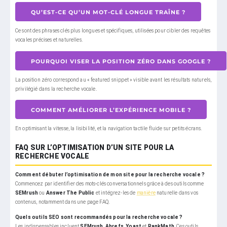
QU’EST-CE QU’UN MOT-CLÉ LONGUE TRAÎNE ?
Ce sont des phrases clés plus longues et spécifiques, utilisées pour cibler des requêtes
vocales précises et naturelles.
POURQUOI VISER LA POSITION ZÉRO DANS GOOGLE ?
La position zéro correspond au « featured snippet » visible avant les résultats naturels,
privilégié dans la recherche vocale.
COMMENT AMÉLIORER L’EXPÉRIENCE MOBILE ?
En optimisant la vitesse, la lisibilité, et la navigation tactile fluide sur petits écrans.
FAQ SUR L’OPTIMISATION D’UN SITE POUR LA
RECHERCHE VOCALE
Comment débuter l’optimisation de mon site pour la recherche vocale ?
Commencez par identifier des mots-clés conversationnels grâce à des outils comme
SEMrush
ou
Answer The Public
et intégrez-les de
manière
naturelle dans vos
contenus, notamment dans une page FAQ.
Quels outils SEO sont recommandés pour la recherche vocale ?
Les indispensables incluent
SEMrush
,
Ahrefs
,
Yoast
et
RankMath
. Ces outils