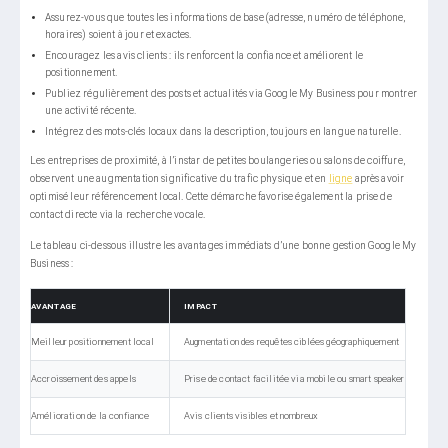
Assurez-vous que toutes les informations de base (adresse, numéro de téléphone,
horaires) soient à jour et exactes.
Encouragez les avis clients : ils renforcent la confiance et améliorent le
positionnement.
Publiez régulièrement des posts et actualités via Google My Business pour montrer
une activité récente.
Intégrez des mots-clés locaux dans la description, toujours en langue naturelle.
Les entreprises de proximité, à l’instar de petites boulangeries ou salons de coiffure,
observent une augmentation significative du trafic physique et en
ligne
après avoir
optimisé leur référencement local. Cette démarche favorise également la prise de
contact directe via la recherche vocale.
Le tableau ci-dessous illustre les avantages immédiats d’une bonne gestion Google My
Business :
AVANTAGE
IMPACT
Meilleur positionnement local
Augmentation des requêtes ciblées géographiquement
Accroissement des appels
Prise de contact facilitée via mobile ou smart speaker
Amélioration de la confiance
Avis clients visibles et nombreux