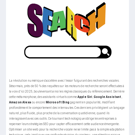
La révolution numérique s’accélère avec l’essor fulgurant des recherches vocales.
Désormais, près de 50 % des requêtes sur les moteurs de recherche seront effectuées à
la voix d’ici 2025, bouleversant ainsi les règles classiques du référencement. Derrière
cette métamorphose, des assistants virtuels comme
Apple Siri
,
Google Assistant
,
Amazon Alexa
ou encore
Microsoft Bing
gagnent en popularité, modifiant
profondément le comportement des internautes. Ces derniers privilégient un langage
naturel, plus fluide, plus proche de la conversation quotidienne, quand ils
interagissent avec ces outils. Ce tournant technologique oblige les entreprises à
repenser leurs stratégies SEO pour capter efficacement cette audience émergente.
Optimiser un site web pour la recherche vocale ne se limite pas à la simple adaptation
technique ; cela implique une profonde révision du contenu, une attention accrue