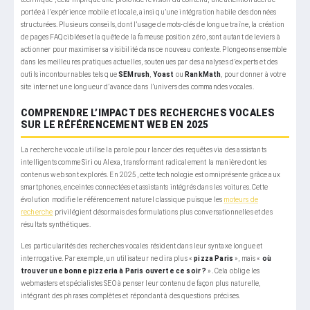
portée à l’expérience mobile et locale, ainsi qu’une intégration habile des données
structurées. Plusieurs conseils, dont l’usage de mots-clés de longue traîne, la création
de pages FAQ ciblées et la quête de la fameuse position zéro, sont autant de leviers à
actionner pour maximiser sa visibilité dans ce nouveau contexte. Plongeons ensemble
dans les meilleures pratiques actuelles, soutenues par des analyses d’experts et des
outils incontournables tels que
SEMrush
,
Yoast
ou
RankMath
, pour donner à votre
site internet une longueur d’avance dans l’univers des commandes vocales.
COMPRENDRE L’IMPACT DES RECHERCHES VOCALES
SUR LE RÉFÉRENCEMENT WEB EN 2025
La recherche vocale utilise la parole pour lancer des requêtes via des assistants
intelligents comme Siri ou Alexa, transformant radicalement la manière dont les
contenus web sont explorés. En 2025, cette technologie est omniprésente grâce aux
smartphones, enceintes connectées et assistants intégrés dans les voitures. Cette
évolution modifie le référencement naturel classique puisque les
moteurs de
recherche
privilégient désormais des formulations plus conversationnelles et des
résultats synthétiques.
Les particularités des recherches vocales résident dans leur syntaxe longue et
interrogative. Par exemple, un utilisateur ne dira plus «
pizza Paris
», mais «
où
trouver une bonne pizzeria à Paris ouverte ce soir ?
». Cela oblige les
webmasters et spécialistes SEO à penser leur contenu de façon plus naturelle,
intégrant des phrases complètes et répondant à des questions précises.