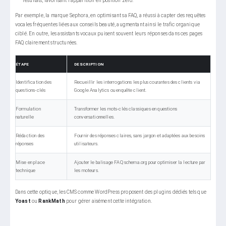
résultats, favorisant l’apparition en position zéro.
Par exemple, la marque Sephora, en optimisant sa FAQ, a réussi à capter des requêtes
vocales fréquentes liées aux conseils beauté, augmentant ainsi le trafic organique
ciblé. En outre, les assistants vocaux puisent souvent leurs réponses dans ces pages
FAQ clairement structurées.
ÉTAPE
DESCRIPTION
Identification des
Recueillir les interrogations les plus courantes des clients via
questions-clés
Google Analytics ou enquête client.
Formulation
Transformer les mots-clés classiques en questions
naturelle
conversationnelles.
Rédaction des
Fournir des réponses claires, sans jargon et adaptées aux besoins
réponses
utilisateurs.
Mise en place
Ajouter le balisage FAQ schema.org pour optimiser la lecture par
technique
les moteurs.
Dans cette optique, les CMS comme WordPress proposent des plugins dédiés tels que
Yoast
ou
RankMath
pour gérer aisément cette intégration.