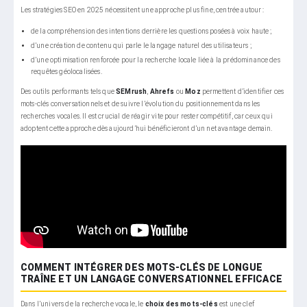
Les stratégies SEO en 2025 nécessitent une approche plus fine, centrée autour :
de la compréhension des intentions derrière les questions posées à voix haute ;
d’une création de contenu qui parle le langage naturel des utilisateurs ;
d’une optimisation renforcée pour la recherche locale liée à la prédominance des
requêtes géolocalisées.
Des outils performants tels que
SEMrush
,
Ahrefs
ou
Moz
permettent d’identifier ces
mots-clés conversationnels et de suivre l’évolution du positionnement dans les
recherches vocales. Il est crucial de réagir vite pour rester compétitif, car ceux qui
adoptent cette approche dès aujourd’hui bénéficieront d’un net avantage demain.
COMMENT INTÉGRER DES MOTS-CLÉS DE LONGUE
TRAÎNE ET UN LANGAGE CONVERSATIONNEL EFFICACE
Dans l’univers de la recherche vocale, le
choix des mots-clés
est une clef