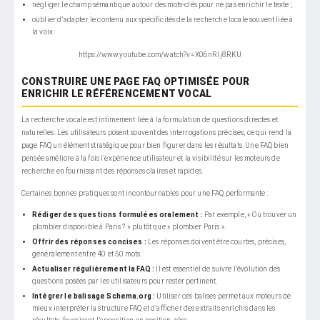
négliger le champ sémantique autour des mots-clés pour ne pas enrichir le texte ;
oublier d’adapter le contenu aux spécificités de la recherche locale souvent liée à
la voix.
https://www.youtube.com/watch?v=X06nRIj8RKU
CONSTRUIRE UNE PAGE FAQ OPTIMISÉE POUR
ENRICHIR LE RÉFÉRENCEMENT VOCAL
La recherche vocale est intimement liée à la formulation de questions directes et
naturelles. Les utilisateurs posent souvent des interrogations précises, ce qui rend la
page FAQ un élément stratégique pour bien figurer dans les résultats. Une FAQ bien
pensée améliore à la fois l’expérience utilisateur et la visibilité sur les moteurs de
recherche en fournissant des réponses claires et rapides.
Certaines bonnes pratiques sont incontournables pour une FAQ performante :
Rédiger des questions formulées oralement :
Par exemple, « Où trouver un
plombier disponible à Paris ? » plutôt que « plombier Paris ».
Offrir des réponses concises :
Les réponses doivent être courtes, précises,
généralement entre 40 et 50 mots.
Actualiser régulièrement la FAQ :
Il est essentiel de suivre l’évolution des
questions posées par les utilisateurs pour rester pertinent.
Intégrer le balisage Schema.org :
Utiliser ces balises permet aux moteurs de
mieux interpréter la structure FAQ et d’afficher des extraits enrichis dans les