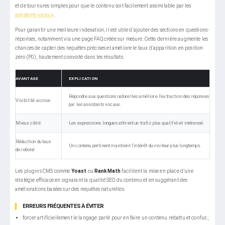
et de tournures simples pour que le contenu soit facilement assimilable par les
assistants vocaux
.
Pour garantir une meilleure indexation, il est utile d’ajouter des sections en questions-
réponses, notamment via une page FAQ créée sur mesure. Cette dernière augmente les
chances de capter des requêtes précises et améliore le taux d’apparition en position
zéro (P0), hautement convoité dans les résultats.
AVANTAGE
EXPLICATION
Répondre aux questions naturelles améliore l’extraction des réponses
Visibilité accrue
par les assistants vocaux.
Mieux ciblé
Les expressions longues attirent un trafic plus qualifié et intéressé.
Réduction du taux
Un contenu pertinent maintient l’intérêt du visiteur plus longtemps.
de rebond
Les plugins CMS comme
Yoast
ou
RankMath
facilitent la mise en place d’une
stratégie efficace en signalant la qualité SEO du contenu et en suggérant des
améliorations basées sur des requêtes naturelles.
ERREURS FRÉQUENTES À ÉVITER
forcer artificiellement le langage parlé pour en faire un contenu rebattu et confus ;