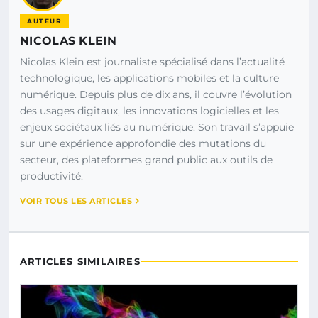
AUTEUR
NICOLAS KLEIN
Nicolas Klein est journaliste spécialisé dans l’actualité
technologique, les applications mobiles et la culture
numérique. Depuis plus de dix ans, il couvre l’évolution
des usages digitaux, les innovations logicielles et les
enjeux sociétaux liés au numérique. Son travail s’appuie
sur une expérience approfondie des mutations du
secteur, des plateformes grand public aux outils de
productivité.
VOIR TOUS LES ARTICLES
ARTICLES SIMILAIRES