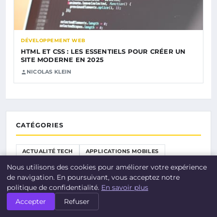
DÉVELOPPEMENT WEB
HTML ET CSS : LES ESSENTIELS POUR CRÉER UN
SITE MODERNE EN 2025
NICOLAS KLEIN
CATÉGORIES
ACTUALITÉ TECH
APPLICATIONS MOBILES
CULTURE NUMÉRIQUE
DÉVELOPPEMENT WEB
Nous utilisons des cookies pour améliorer votre expérience
de navigation. En poursuivant, vous acceptez notre
GENERAL
INFORMATIQUE ET LOGICIELS
politique de confidentialité.
En savoir plus
INTELLIGENCE ARTIFICIELLE
OBJETS CONNECTÉS
Accepter
Refuser
SÉCURITÉ NUMÉRIQUE