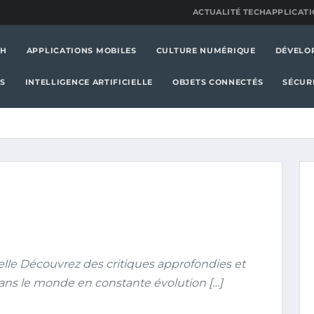
ACTUALITÉ TECH
APPLICATI
CH
APPLICATIONS MOBILES
CULTURE NUMÉRIQUE
DÉVELO
S
INTELLIGENCE ARTIFICIELLE
OBJETS CONNECTÉS
SÉCUR
lle Découvrez des critiques approfondies et
ans le monde en constante évolution […]