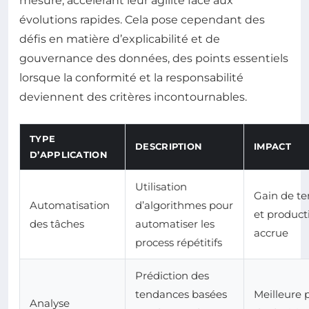
mesure, accélérant leur agilité face aux
évolutions rapides. Cela pose cependant des
défis en matière d’explicabilité et de
gouvernance des données, des points essentiels
lorsque la conformité et la responsabilité
deviennent des critères incontournables.
TYPE
DESCRIPTION
IMPACT
D’APPLICATION
Utilisation
Gain de t
Automatisation
d’algorithmes pour
et producti
des tâches
automatiser les
accrue
process répétitifs
Prédiction des
tendances basées
Meilleure p
Analyse